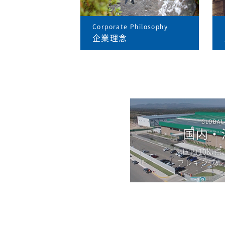
Corporate Philosophy
企業理念
GLOBAL
国内・
国内10拠点
フレキシブル