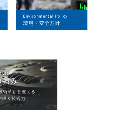
Environmental Policy
環境・安全方針
TAGE
の強み
技術革新を支える
の実績＆技術力