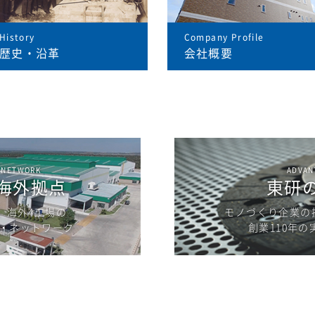
History
Company Profile
歴史・沿革
会社概要
 NETWORK
ADVAN
海外拠点
東研
、海外4工場の
モノづくり企業の
・ネットワーク
創業110年