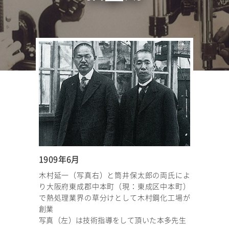
1909年6月
木村延一（写真右）と筒井保太郎の両氏によ
り大阪府東成郡中本町（現：東成区中本町）
で熱処理業界の草分けとして木村鋼化工場が
創業
写真（左）は技術指導をして頂いた本多先生