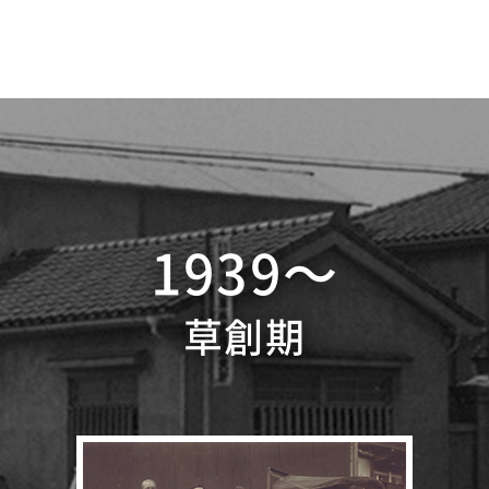
1939〜
草創期