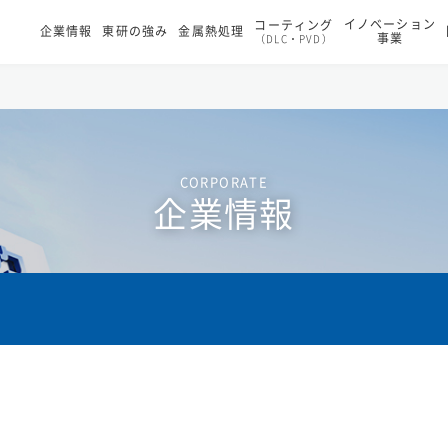
イノベーション
コーティング
企業情報
東研の強み
金属熱処理
事業
（DLC・PVD）
CORPORATE
企業情報