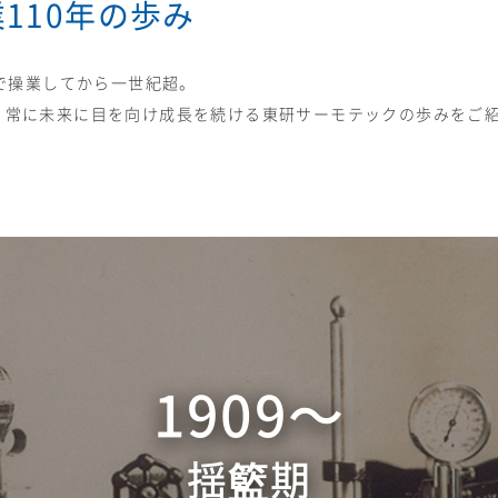
110年の歩み
阪で操業してから一世紀超。
、常に未来に目を向け成長を続ける東研サーモテックの歩みをご
1909〜
揺籃期