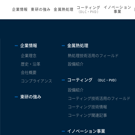
イノベーション
コーティング
企業情報
東研の強み
金属熱処理
事業
（DLC・PVD）
企業情報
金属熱処理
企業理念
熱処理技術活用のフィールド
歴史・沿革
設備紹介
会社概要
コーティング
（DLC・PVD）
コンプライアンス
設備紹介
東研の強み
コーティング技術活用のフィールド
コーティング技術情報
コーティング関連記事
イノベーション事業