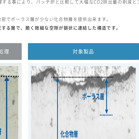
理する事により、バッチ炉と比較して大幅なCO2排出量の削減と
緻密でポーラス層が少ない化合物層を提供出来ます。
成する層で、脆く微細な空隙が鎖状に連結した構造です。
処理
対象製品