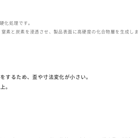
面硬化処理です。
、窒素と炭素を浸透させ、製品表面に高硬度の化合物層を生成し
理をするため、歪や寸法変化が小さい。
向上。