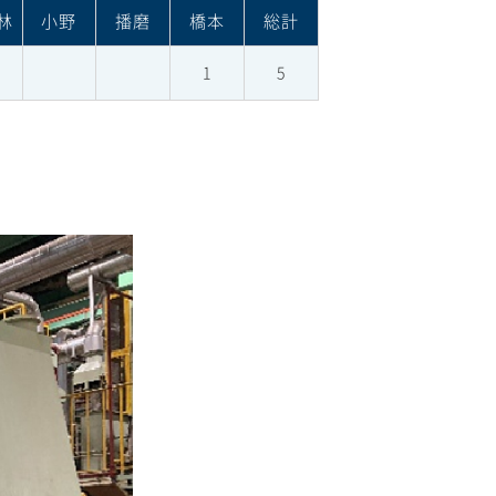
林
小野
播磨
橋本
総計
1
5