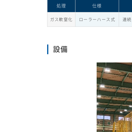
処理
仕様
ガス軟窒化
ローラーハース式
連続
設備