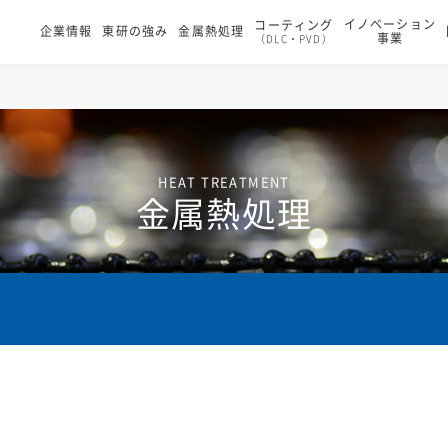
イノベーション
コーティング
企業情報
東研の強み
金属熱処理
事業
（DLC・PVD）
HEAT TREATMENT
金属熱処理