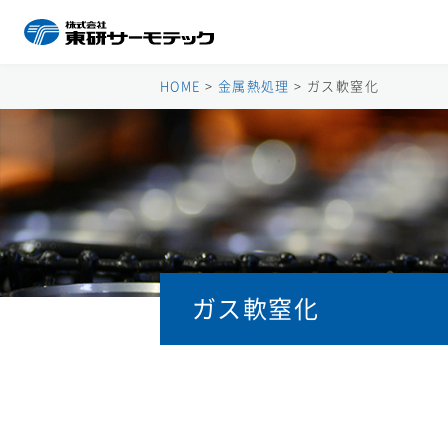
HOME
>
金属熱処理
>
ガス軟窒化
ガス軟窒化