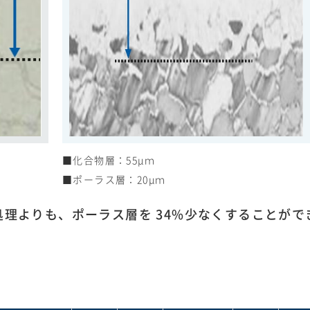
化合物層：55μｍ
ポーラス層：20μｍ
処理よりも、ポーラス層を 34%少なくすることがで