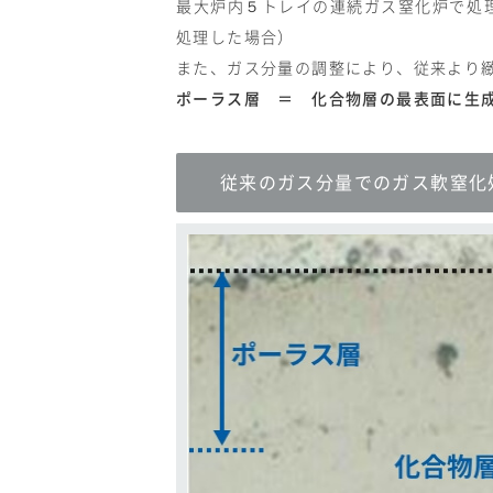
最大炉内５トレイの連続ガス窒化炉で処
処理した場合）
また、ガス分量の調整により、従来より
ポーラス層 ＝ 化合物層の最表面に生
従来のガス分量でのガス軟窒化