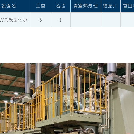
設備名
三重
名張
真空熱処理
寝屋川
富田
ガス軟窒化炉
3
1