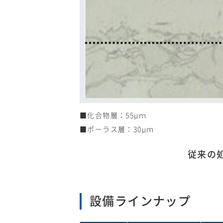
化合物層：55μｍ
ポーラス層：30μｍ
従来の
設備ラインナップ